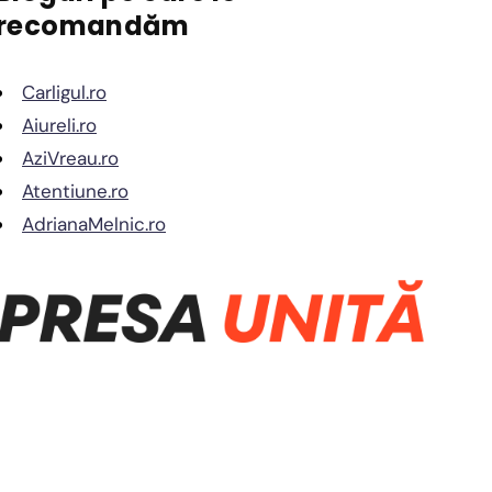
recomandăm
Carligul.ro
Aiureli.ro
AziVreau.ro
Atentiune.ro
AdrianaMelnic.ro