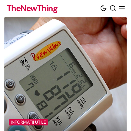
Skip
TheNewThing
to
content
INFORMAȚII UTILE