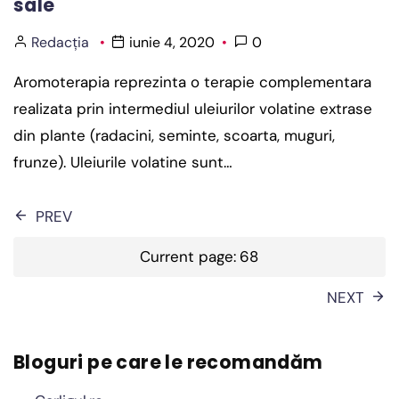
sale
Redacția
iunie 4, 2020
0
Aromoterapia reprezinta o terapie complementara
realizata prin intermediul uleiurilor volatine extrase
din plante (radacini, seminte, scoarta, muguri,
frunze). Uleiurile volatine sunt…
Paginație
PREV
articole
Current page:
68
NEXT
Bloguri pe care le recomandăm