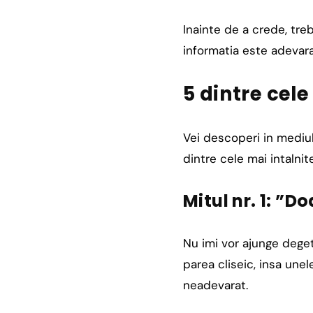
Inainte de a crede, tr
informatia este adevara
5 dintre cele
Vei descoperi in mediu
dintre cele mai intalni
Mitul nr. 1: ”D
Nu imi vor ajunge deget
parea cliseic, insa une
neadevarat.