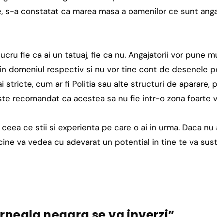
e, s-a constatat ca marea masa a oamenilor ce sunt angaj
e lucru fie ca ai un tatuaj, fie ca nu. Angajatorii vor pune 
 in domeniul respectiv si nu vor tine cont de desenele pe 
i stricte, cum ar fi Politia sau alte structuri de aparare,
ste recomandat ca acestea sa nu fie intr-o zona foarte vi
eea ce stii si experienta pe care o ai in urma. Daca nu 
r cine va vedea cu adevarat un potential in tine te va sus
Cerneala neagra se va inverzi”