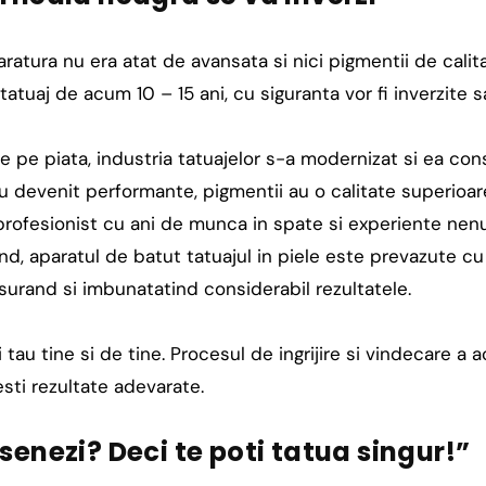
ratura nu era atat de avansata si nici pigmentii de calita
atuaj de acum 10 – 15 ani, cu siguranta vor fi inverzite 
te pe piata, industria tatuajelor s-a modernizat si ea con
 devenit performante, pigmentii au o calitate superioare
 profesionist cu ani de munca in spate si experiente ne
 rand, aparatul de batut tatuajul in piele este prevazute 
usurand si imbunatatind considerabil rezultatele.
ui tau tine si de tine. Procesul de ingrijire si vindecare a
esti rezultate adevarate.
esenezi? Deci te poti tatua singur!”