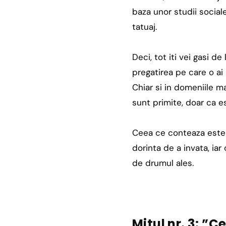
baza unor studii social
tatuaj.
Deci, tot iti vei gasi d
pregatirea pe care o ai
Chiar si in domeniile ma
sunt primite, doar ca e
Ceea ce conteaza este c
dorinta de a invata, ia
de drumul ales.
Mitul nr. 3: ”