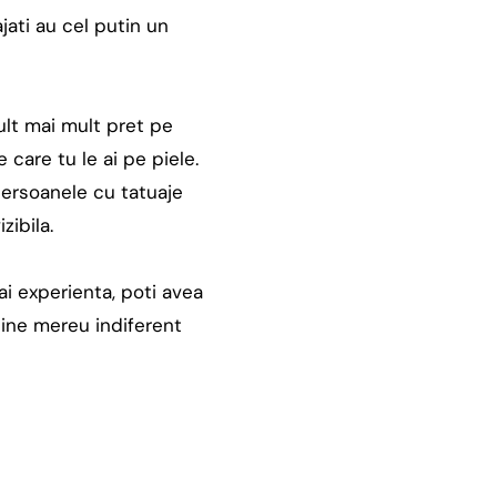
ati au cel putin un
mult mai mult pret pe
care tu le ai pe piele.
 persoanele cu tatuaje
zibila.
ai experienta, poti avea
tine mereu indiferent