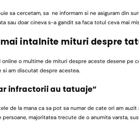
ebuie sa cercetam, sa ne informam si ne asiguram din su
ta sau doar cineva s-a gandit sa faca totul ceva mai mis
 mai intalnite mituri despre ta
l online o multime de mituri despre aceste desene pe c
te si am discutat despre acestea.
oar infractorii au tatuaje”
ele de la mana ca sa pot sa numar de cate ori am auzit 
le persoane, majoritatea trecute de o anumita varsta, sus