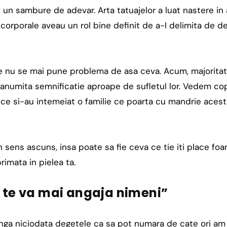
 un sambure de adevar. Arta tatuajelor a luat nastere in a
orporale aveau un rol bine definit de a-I delimita de de
re nu se mai pune problema de asa ceva. Acum, majoritat
 anumita semnificatie aproape de sufletul lor. Vedem copi
la ce si-au intemeiat o familie ce poarta cu mandrie aces
 sens ascuns, insa poate sa fie ceva ce tie iti place foa
rimata in pielea ta.
Nu te va mai angaja nimeni”
unga niciodata degetele ca sa pot numara de cate ori am 