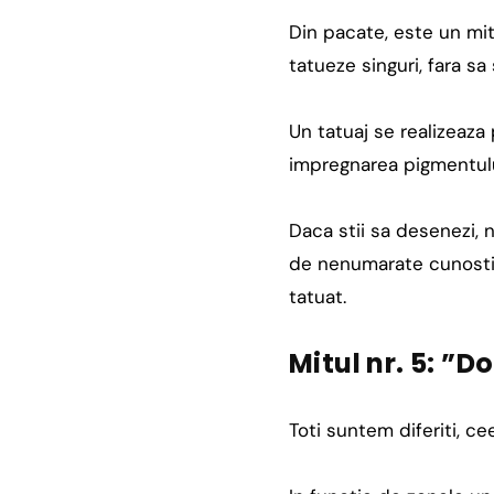
Din pacate, este un mit 
tatueze singuri, fara sa
Un tatuaj se realizeaza 
impregnarea pigmentului
Daca stii sa desenezi, n
de nenumarate cunostiin
tatuat.
Mitul nr. 5: ”D
Toti suntem diferiti, c