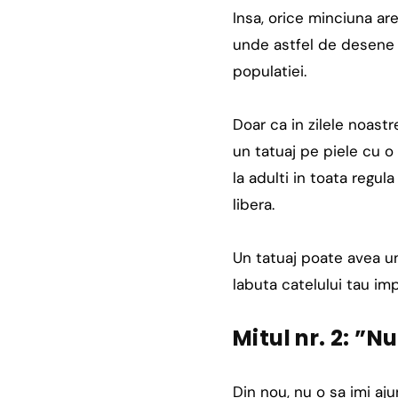
Insa, orice minciuna are
unde astfel de desene c
populatiei.
Doar ca in zilele noast
un tatuaj pe piele cu o
la adulti in toata regu
libera.
Un tatuaj poate avea un
labuta catelului tau imp
Mitul nr. 2: ”
Din nou, nu o sa imi aj