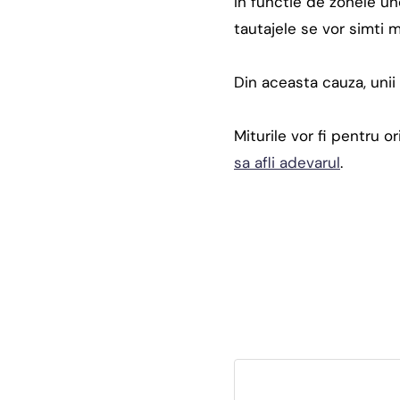
In functie de zonele un
tautajele se vor simti m
Din aceasta cauza, unii 
Miturile vor fi pentru o
sa afli adevarul
.