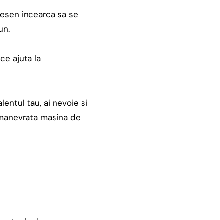
 desen incearca sa se
un.
ce ajuta la
lentul tau, ai nevoie si
e manevrata masina de