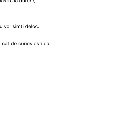
astra la durere,
u vor simti deloc.
e cat de curios esti ca