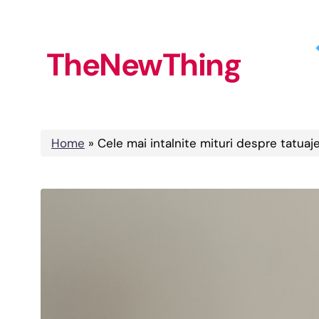
Skip
to
TheNewThing
content
Home
»
Cele mai intalnite mituri despre tatuaj