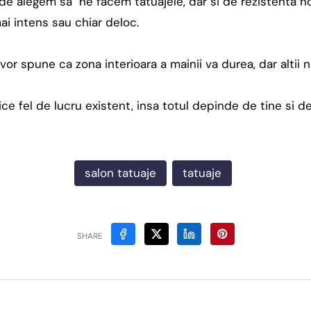
de alegem sa ne facem tatuajele, dar si de rezistenta no
ai intens sau chiar deloc.
vor spune ca zona interioara a mainii va durea, dar altii n
rice fel de lucru existent, insa totul depinde de tine si d
salon tatuaje
tatuaje
SHARE