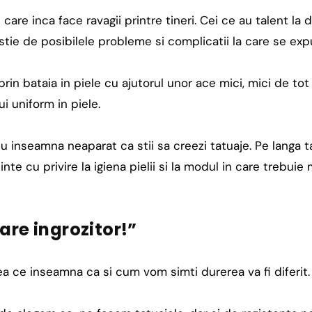
care inca face ravagii printre tineri. Cei ce au talent la
 stie de posibilele probleme si complicatii la care se exp
prin bataia in piele cu ajutorul unor ace mici, mici de tot 
 uniform in piele.
u inseamna neaparat ca stii sa creezi tatuaje. Pe langa ta
te cu privire la igiena pielii si la modul in care trebui
oare ingrozitor!”
eea ce inseamna ca si cum vom simti durerea va fi diferit.