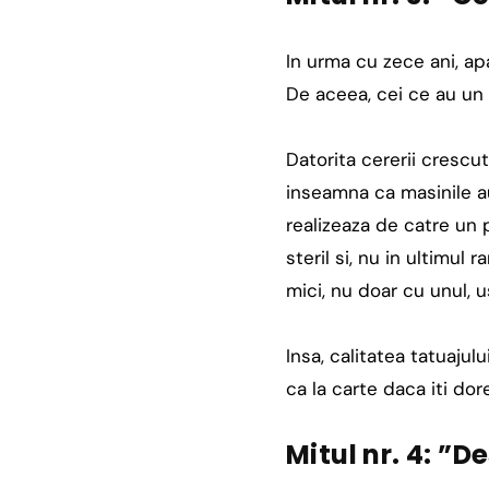
In urma cu zece ani, apa
De aceea, cei ce au un t
Datorita cererii crescu
inseamna ca masinile au
realizeaza de catre un
steril si, nu in ultimul
mici, nu doar cu unul, 
Insa, calitatea tatuajul
ca la carte daca iti dor
Mitul nr. 4: ”D