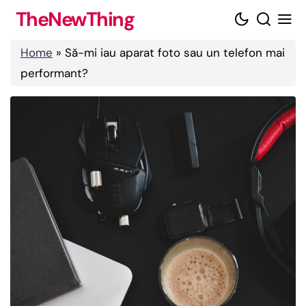
Skip
TheNewThing
to
content
Home
»
Să-mi iau aparat foto sau un telefon mai
performant?