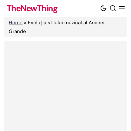
Skip
TheNewThing
to
content
Home
»
Evoluția stilului muzical al Arianei
Grande