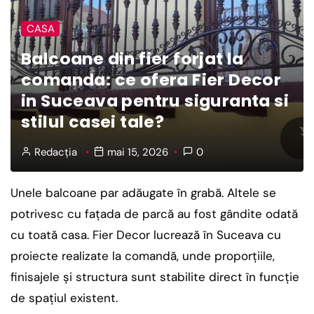
CASA
Balcoane din fier forjat la
comanda: ce ofera Fier Decor
in Suceava pentru siguranta si
stilul casei tale?
Redacția
mai 15, 2026
0
Unele balcoane par adăugate în grabă. Altele se
potrivesc cu fațada de parcă au fost gândite odată
cu toată casa. Fier Decor lucrează în Suceava cu
proiecte realizate la comandă, unde proporțiile,
finisajele și structura sunt stabilite direct în funcție
de spațiul existent.