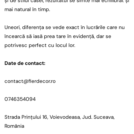
și de stilul casei, rezultatul se simte mai echilibrat și
mai natural în timp.
Uneori, diferența se vede exact în lucrările care nu
încearcă să iasă prea tare în evidență, dar se
potrivesc perfect cu locul lor.
Date de contact:
contact@fierdecor.ro
0746354094
Strada Prințului 16, Voievodeasa, Jud. Suceava,
România