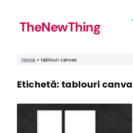
Skip
to
TheNewThing
content
Home
»
tablouri canvas
Etichetă:
tablouri canva