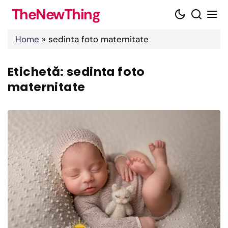
Skip
TheNewThing
to
content
Home
»
sedinta foto maternitate
Etichetă:
sedinta foto
maternitate