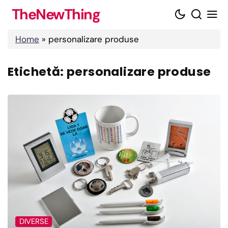
Skip
TheNewThing
to
content
Home
»
personalizare produse
Etichetă:
personalizare produse
DIVERSE