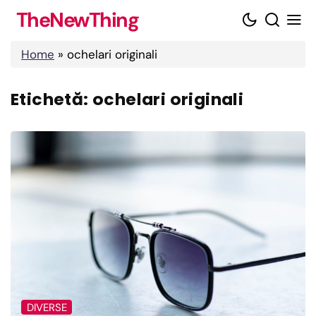
Skip
TheNewThing
to
content
Home
»
ochelari originali
Etichetă:
ochelari originali
DIVERSE