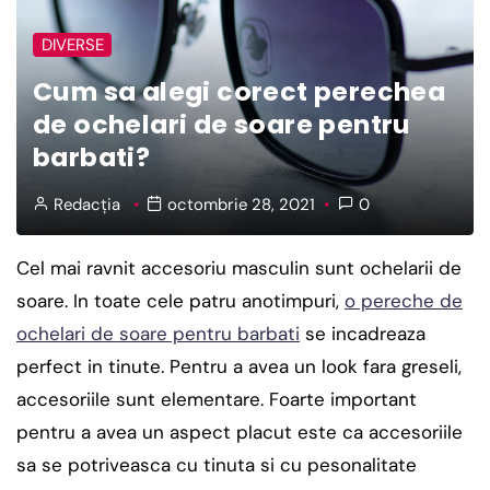
DIVERSE
Cum sa alegi corect perechea
de ochelari de soare pentru
barbati?
Redacția
octombrie 28, 2021
0
Cel mai ravnit accesoriu masculin sunt ochelarii de
soare. In toate cele patru anotimpuri,
o pereche de
ochelari de soare pentru barbati
se incadreaza
perfect in tinute. Pentru a avea un look fara greseli,
accesoriile sunt elementare. Foarte important
pentru a avea un aspect placut este ca accesoriile
sa se potriveasca cu tinuta si cu pesonalitate