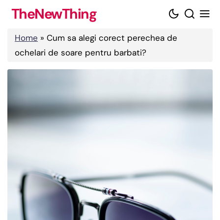
Skip
TheNewThing
to
content
Home
»
Cum sa alegi corect perechea de
ochelari de soare pentru barbati?