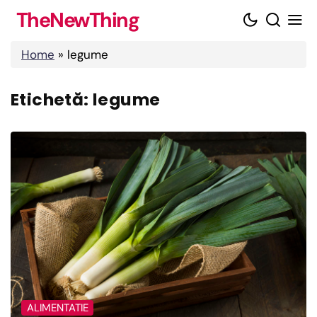
Skip
TheNewThing
to
content
Home
»
legume
Etichetă:
legume
ALIMENTATIE