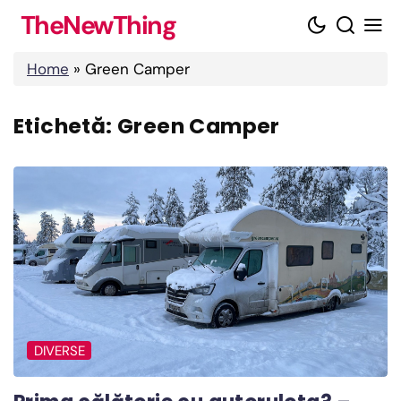
Skip
TheNewThing
to
content
Home
»
Green Camper
Etichetă:
Green Camper
DIVERSE