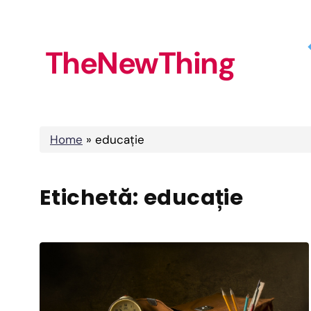
Skip
to
TheNewThing
content
Home
»
educație
Etichetă:
educație