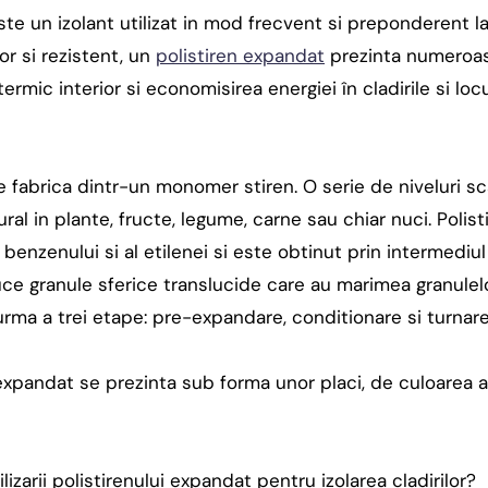
te un izolant utilizat in mod frecvent si preponderent la i
or si rezistent, un
polistiren expandat
prezinta numeroas
termic interior si economisirea energiei în cladirile si loc
e fabrica dintr-un monomer stiren. O serie de niveluri sc
ral in plante, fructe, legume, carne sau chiar nuci. Polis
l benzenului si al etilenei si este obtinut prin intermedi
ce granule sferice translucide care au marimea granulelor
rma a trei etape: pre-expandare, conditionare si turnare
l expandat se prezinta sub forma unor placi, de culoarea a
lizarii polistirenului expandat pentru izolarea cladirilor?