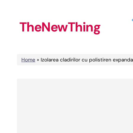
Skip
to
TheNewThing
content
Home
»
Izolarea cladirilor cu polistiren expanda