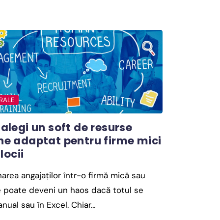
RALE
legi un soft de resurse
e adaptat pentru firme mici
locii
area angajaților într-o firmă mică sau
e poate deveni un haos dacă totul se
nual sau în Excel. Chiar…