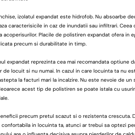
 închise, izolatul expandat este hidrofob. Nu absoarbe de
aza caracterisicile in caz de inundatii sau infiltrari. Ceea 
a acoperisurilor. Placile de polistiren expandat ofera in 
icata precum si durabilitate in timp.
enul expandat reprezinta cea mai recomandata optiune dar
or de locuit si nu numai. In cazul in care locuinta ta nu e
stepta la facturi mari la incalzire. Nu este nevoie de un 
 deoarece acest tip de polistiren se poate istala cu usuri
ale.
neficii precum pretul scazut si o rezistenta crescuta. D
confortabila in locuinta ta, atunci ar trebui sa optezi pe
enului are o influenta decisiva asupra pierderilor de cald