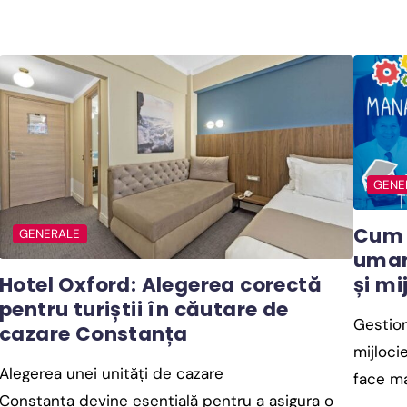
GENE
Cum a
GENERALE
uman
și mij
Hotel Oxford: Alegerea corectă
pentru turiștii în căutare de
Gestion
cazare Constanța
mijloci
Alegerea unei unități de cazare
face ma
Constanța devine esențială pentru a asigura o