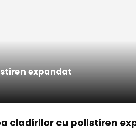
listiren expandat
ea cladirilor cu polistiren e