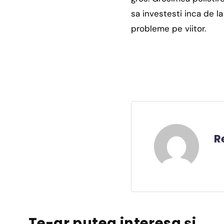
sa investesti inca de l
probleme pe viitor.
R
Te-ar putea interesa și..