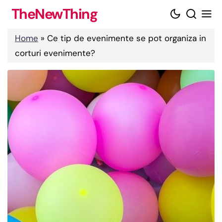
Skip
TheNewThing
to
content
Home
»
Ce tip de evenimente se pot organiza in
corturi evenimente?