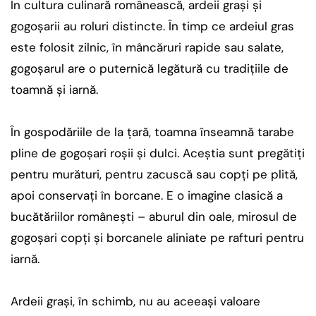
În cultura culinară românească, ardeii grași și
gogoșarii au roluri distincte. În timp ce ardeiul gras
este folosit zilnic, în mâncăruri rapide sau salate,
gogoșarul are o puternică legătură cu tradițiile de
toamnă și iarnă.
În gospodăriile de la țară, toamna înseamnă tarabe
pline de gogoșari roșii și dulci. Aceștia sunt pregătiți
pentru murături, pentru zacuscă sau copți pe plită,
apoi conservați în borcane. E o imagine clasică a
bucătăriilor românești – aburul din oale, mirosul de
gogoșari copți și borcanele aliniate pe rafturi pentru
iarnă.
Ardeii grași, în schimb, nu au aceeași valoare