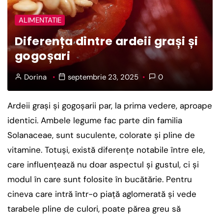
ALIMENTATIE
Diferența dintre ardeii grași și
gogoșari
Dorina
septembrie 23, 2025
0
Ardeii grași și gogoșarii par, la prima vedere, aproape
identici. Ambele legume fac parte din familia
Solanaceae, sunt suculente, colorate și pline de
vitamine. Totuși, există diferențe notabile între ele,
care influențează nu doar aspectul și gustul, ci și
modul în care sunt folosite în bucătărie. Pentru
cineva care intră într-o piață aglomerată și vede
tarabele pline de culori, poate părea greu să