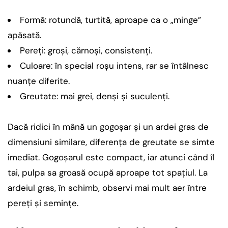
Formă: rotundă, turtită, aproape ca o „minge”
apăsată.
Pereți: groși, cărnoși, consistenți.
Culoare: în special roșu intens, rar se întâlnesc
nuanțe diferite.
Greutate: mai grei, denși și suculenți.
Dacă ridici în mână un gogoșar și un ardei gras de
dimensiuni similare, diferența de greutate se simte
imediat. Gogoșarul este compact, iar atunci când îl
tai, pulpa sa groasă ocupă aproape tot spațiul. La
ardeiul gras, în schimb, observi mai mult aer între
pereți și semințe.