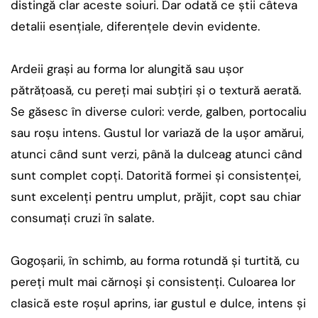
distingă clar aceste soiuri. Dar odată ce știi câteva
detalii esențiale, diferențele devin evidente.
Ardeii grași au forma lor alungită sau ușor
pătrățoasă, cu pereți mai subțiri și o textură aerată.
Se găsesc în diverse culori: verde, galben, portocaliu
sau roșu intens. Gustul lor variază de la ușor amărui,
atunci când sunt verzi, până la dulceag atunci când
sunt complet copți. Datorită formei și consistenței,
sunt excelenți pentru umplut, prăjit, copt sau chiar
consumați cruzi în salate.
Gogoșarii, în schimb, au forma rotundă și turtită, cu
pereți mult mai cărnoși și consistenți. Culoarea lor
clasică este roșul aprins, iar gustul e dulce, intens și