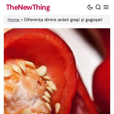
Skip
TheNewThing
to
content
Home
»
Diferența dintre ardeii grași și gogoșari