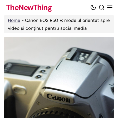
Skip
TheNewThing
to
content
Home
»
Canon EOS R50 V: modelul orientat spre
video și conținut pentru social media