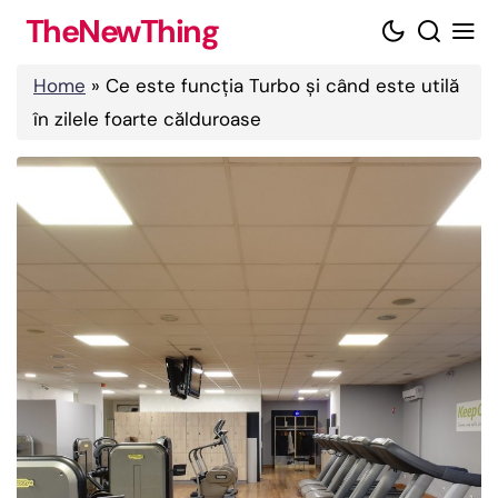
Skip
TheNewThing
to
content
Home
»
Ce este funcția Turbo și când este utilă
în zilele foarte călduroase