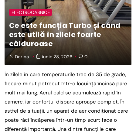
ELECTROCASNICE
Ce este funcția Turbo și când
este utilă în zilele foarte
călduroase
Dorina
iunie 28, 2026
0
În zilele în care temperaturile trec de 35 de grade,
fiecare minut petrecut într-o locuință încinsă pare
mult mai lung. Aerul cald se acumulează rapid în
camere, iar confortul dispare aproape complet. În
astfel de situații, un aparat de aer condiționat care
poate răci încăperea într-un timp scurt face o
diferență importantă. Una dintre funcțiile care