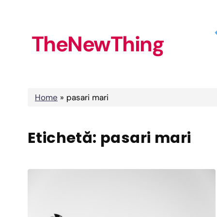
Skip
to
TheNewThing
content
Home
»
pasari mari
Etichetă:
pasari mari