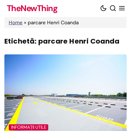
Skip
TheNewThing
to
content
Home
»
parcare Henri Coanda
Etichetă:
parcare Henri Coanda
INFORMAȚII UTILE