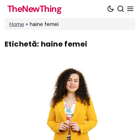
Skip
TheNewThing
to
content
Home
»
haine femei
Etichetă:
haine femei