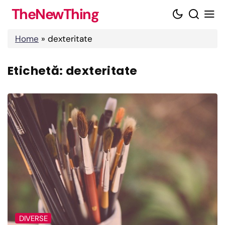
Skip
TheNewThing
to
content
Home
»
dexteritate
Etichetă:
dexteritate
DIVERSE