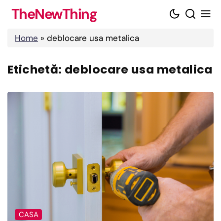
Skip
TheNewThing
to
content
Home
»
deblocare usa metalica
Etichetă:
deblocare usa metalica
CASA