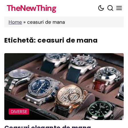
Skip
TheNewThing
to
content
Home
»
ceasuri de mana
Etichetă:
ceasuri de mana
DIVERSE