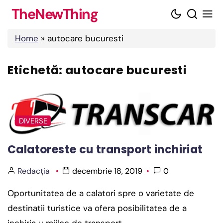
Skip
TheNewThing
to
content
Home
»
autocare bucuresti
Etichetă:
autocare bucuresti
DIVERSE
Calatoreste cu transport inchiriat
Redacția
decembrie 18, 2019
0
Oportunitatea de a calatori spre o varietate de
destinatii turistice va ofera posibilitatea de a
inchiria u mijloc de transport…