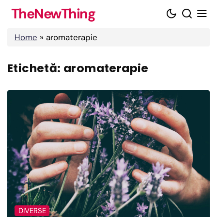
Skip
TheNewThing
to
content
Home
»
aromaterapie
Etichetă:
aromaterapie
DIVERSE