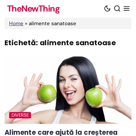
Skip
TheNewThing
to
content
Home
»
alimente sanatoase
Etichetă:
alimente sanatoase
DIVERSE
Alimente care ajută la creșterea