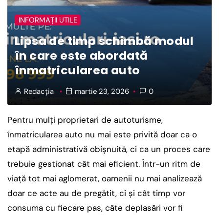
INFORMAȚII UTILE
Lipsa de timp schimbă modul
în care este abordată
înmatricularea auto
Redacția
martie 23, 2026
0
Pentru mulți proprietari de autoturisme,
înmatricularea auto nu mai este privită doar ca o
etapă administrativă obișnuită, ci ca un proces care
trebuie gestionat cât mai eficient. Într-un ritm de
viață tot mai aglomerat, oamenii nu mai analizează
doar ce acte au de pregătit, ci și cât timp vor
consuma cu fiecare pas, câte deplasări vor fi