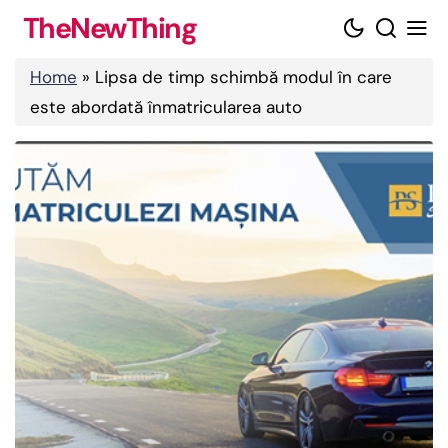
Skip
TheNewThing
to
content
Home
»
Lipsa de timp schimbă modul în care
este abordată înmatricularea auto