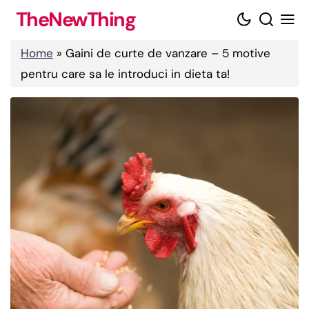
Skip
TheNewThing
to
content
Home
»
Gaini de curte de vanzare – 5 motive
pentru care sa le introduci in dieta ta!