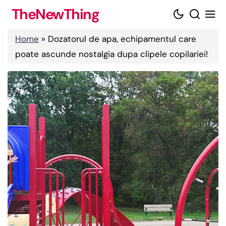
Skip
TheNewThing
to
content
Home
»
Dozatorul de apa, echipamentul care
poate ascunde nostalgia dupa clipele copilariei!