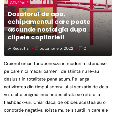
GENERALE
Dozatorul de apa,
echipamentul care poate
ascunde nostalgia dupa
clipele copilariei!
Redacția
octombrie 5, 2022
0
Creierul uman functioneaza in moduri misterioase,
pe care nici macar oamenii de stiinta nu le-au
deslusit in totalitate pana acum. Pe langa
activitatea din timpul somnului si senzatia de deja
vu, o alta enigma inca nedescifrata se refera la
flashback-uri. Chiar daca, de obicei, acestea au o
conotatie negativa, exista multe situatii in care ele