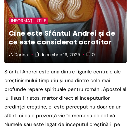
INFORMAȚII UTILE
Cine este Sfântul Andrei și de
ce este considerat ocrotitor
Dorina
decembrie 19, 2025
0
Sfântul Andrei este una dintre figurile centrale ale
creștinismului timpuriu și una dintre cele mai
profunde repere spirituale pentru români. Apostol al
lui Iisus Hristos, martor direct al începuturilor
credinței creștine, el este perceput nu doar ca un
sfânt, ci ca o prezență vie în memoria colectivă.
Numele său este legat de începutul creștinării pe