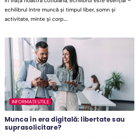
În viața noastră cotidiană, echilibrul este esențial –
echilibrul între muncă și timpul liber, somn și
activitate, minte și corp….
INFORMAȚII UTILE
Munca în era digitală: libertate sau
suprasolicitare?