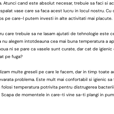
a. Atunci cand este absolut necesar, trebuie sa faci si ace
palat vase care sa faca acest lucru in locul nostru. Cu o
 pe care-l putem investi in alte activitati mai placute.
ru care trebuie sa ne lasam ajutati de tehnologie este ce
a nu alegem intotdeauna cea mai buna temperatura a ap
noua ni se pare ca vasele sunt curate, dar cat de igien
at pe fuga?
izam multe greseli pe care le facem, dar in timp toate a
varata problema. Este mult mai confortabil si igienic sa
folosi temperatura potrivita pentru distrugerea bacteriilo
ie. Scapa de momentele in care-ti vine sa-ti plangi in pu