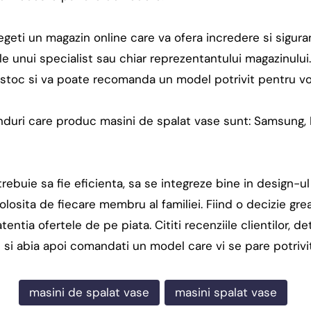
eti un magazin online care va ofera incredere si siguranta
ile unui specialist sau chiar reprezentantului magazinulu
stoc si va poate recomanda un model potrivit pentru vo
duri care produc masini de spalat vase sunt: Samsung, B
ebuie sa fie eficienta, sa se integreze bine in design-ul
olosita de fiecare membru al familiei. Fiind o decizie gre
tentia ofertele de pe piata. Cititi recenziile clientilor, de
i si abia apoi comandati un model care vi se pare potrivit
masini de spalat vase
masini spalat vase