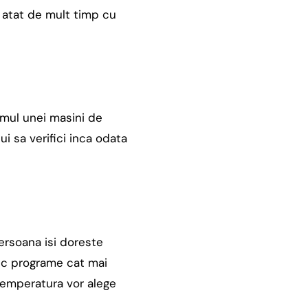
a atat de mult timp cu
amul unei masini de
ui sa verifici inca odata
ersoana isi doreste
esc programe cat mai
temperatura vor alege