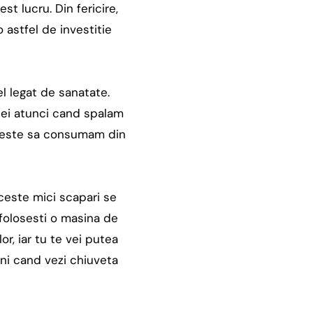
st lucru. Din fericire,
 astfel de investitie
l legat de sanatate.
ei atunci cand spalam
ic este sa consumam din
ceste mici scapari se
 folosesti o masina de
r, iar tu te vei putea
mni cand vezi chiuveta