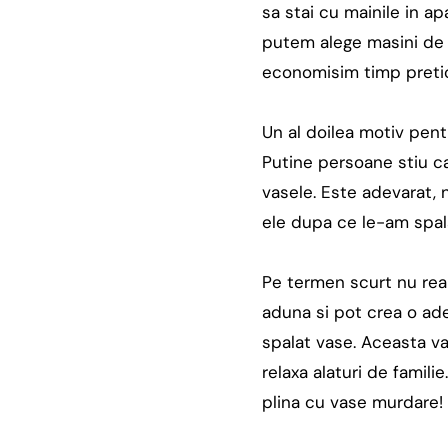
sa stai cu mainile in ap
putem alege masini de s
economisim timp pretios
Un al doilea motiv pent
Putine persoane stiu c
vasele. Este adevarat, 
ele dupa ce le-am spal
Pe termen scurt nu real
aduna si pot crea o ade
spalat vase. Aceasta va 
relaxa alaturi de famil
plina cu vase murdare!