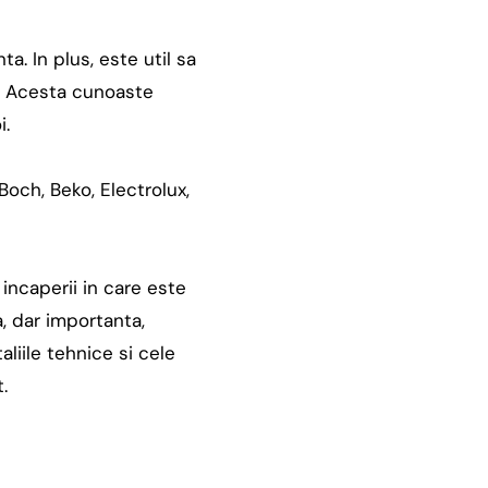
. In plus, este util sa
i. Acesta cunoaste
i.
och, Beko, Electrolux,
 incaperii in care este
a, dar importanta,
taliile tehnice si cele
.