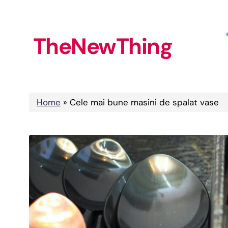
Skip
to
TheNewThing
content
Home
»
Cele mai bune masini de spalat vase