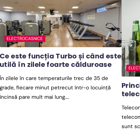
ELECTROCASNICE
Ce este funcția Turbo și când este
utilă în zilele foarte călduroase
ELEC
În zilele în care temperaturile trec de 35 de
Princ
grade, fiecare minut petrecut într-o locuință
tele
încinsă pare mult mai lung….
Telecom
telecom
sunt s