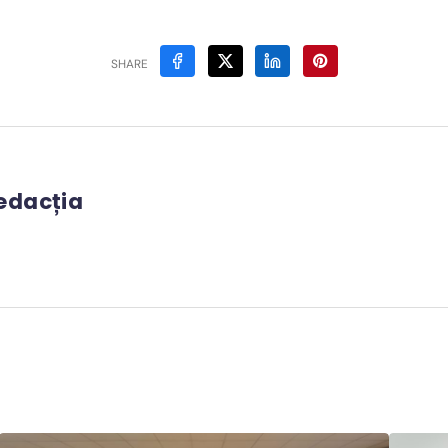
SHARE
edacția