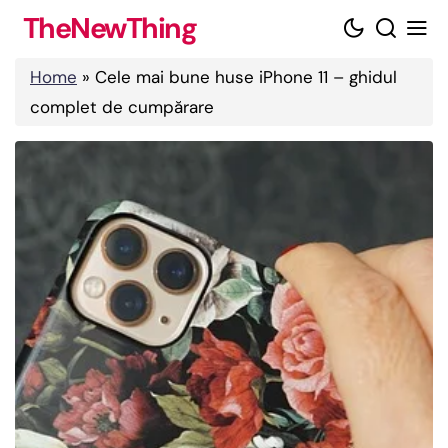
Skip
TheNewThing
to
content
Home
»
Cele mai bune huse iPhone 11 – ghidul
complet de cumpărare