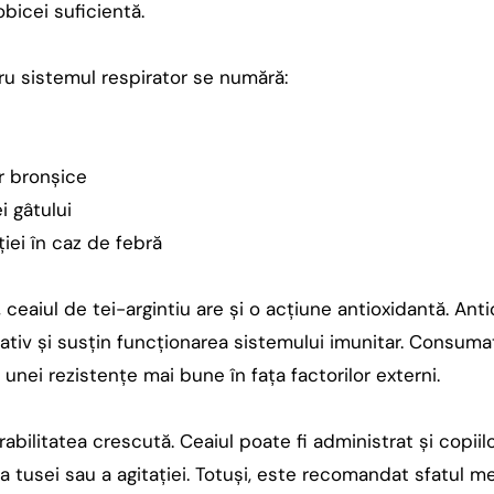
bicei suficientă.
tru sistemul respirator se numără:
or bronșice
i gâtului
ției în caz de febră
ceaiul de tei-argintiu are și o acțiune antioxidantă. Anti
dativ și susțin funcționarea sistemului imunitar. Consuma
unei rezistențe mai bune în fața factorilor externi.
rabilitatea crescută. Ceaiul poate fi administrat și copiilo
 tusei sau a agitației. Totuși, este recomandat sfatul med