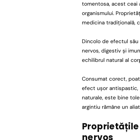
tomentosa, acest ceai a
organismului. Proprietăț
medicina tradițională, c
Dincolo de efectul său 
nervos, digestiv și imuni
echilibrul natural al co
Consumat corect, poate 
efect ușor antispastic,
naturale, este bine tole
argintiu rămâne un aliat
Proprietățil
nervos