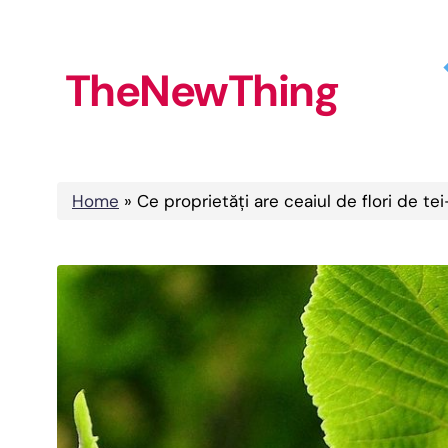
Skip
to
TheNewThing
content
Home
»
Ce proprietăți are ceaiul de flori de tei