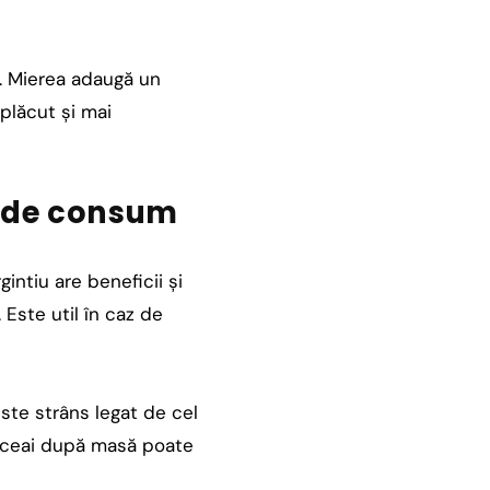
e. Mierea adaugă un
 plăcut și mai
i de consum
gintiu are beneficii și
 Este util în caz de
ste strâns legat de cel
de ceai după masă poate