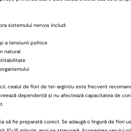
pra sistemului nervos includ:
i a tensiunii psihice
n natural
ritabilitate
 organismului
cii, ceaiul de flori de tei-argintiu este frecvent recoma
creează dependență și nu afectează capacitatea de con
t.
ia să fie preparată corect. Se adaugă o lingură de flori 
rit 10-15 minute, apoi se strecoară. Acoperirea vasului pă