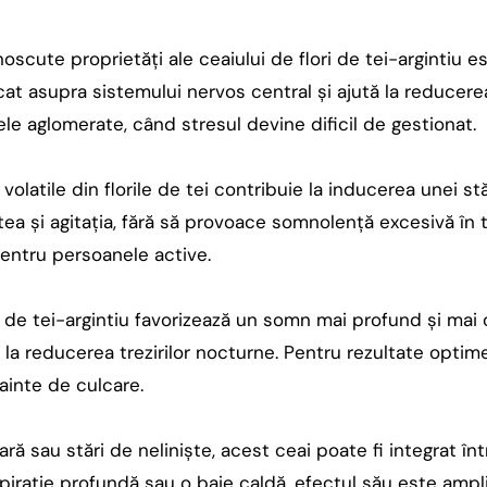
oscute proprietăți ale ceaiului de flori de tei-argintiu e
at asupra sistemului nervos central și ajută la reducerea
e aglomerate, când stresul devine dificil de gestionat.
 volatile din florile de tei contribuie la inducerea unei st
tea și agitația, fără să provoace somnolență excesivă în t
pentru persoanele active.
de tei-argintiu favorizează un somn mai profund și mai od
 la reducerea trezirilor nocturne. Pentru rezultate opti
inte de culcare.
ră sau stări de neliniște, acest ceai poate fi integrat înt
pirație profundă sau o baie caldă, efectul său este ampli