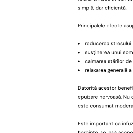
simplă, dar eficientă.
Principalele efecte asu
reducerea stresului ș
susținerea unui som
calmarea stărilor de i
relaxarea generală a
Datorită acestor benefi
epuizare nervoasă. Nu 
este consumat modera
Este important ca infuz
fierbinte, se lasă acope