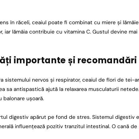
ens în răceli, ceaiul poate fi combinat cu miere și lămâi
r, iar lămâia contribuie cu vitamina C. Gustul devine mai
tăți importante și recomandăr
 sistemului nervos și respirator, ceaiul de flori de tei-ar
ea sa antispastică ajută la relaxarea musculaturii netede.
 balonare ușoară.
ul digestiv apărut pe fond de stres. Sistemul digestiv e
enerală influențează pozitiv tranzitul intestinal. O cană 