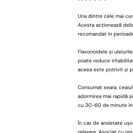
Una dintre cele mai cun
Acesta acționează delic
recomandat în perioadel
Flavonoidele și uleiurile
poate reduce iritabilita
aceea este potrivit și 
Consumat seara, ceaiul 
adormirea mai rapidă și
cu 30-60 de minute îna
În caz de anxietate ușoa
relaxare. Asociat cu res