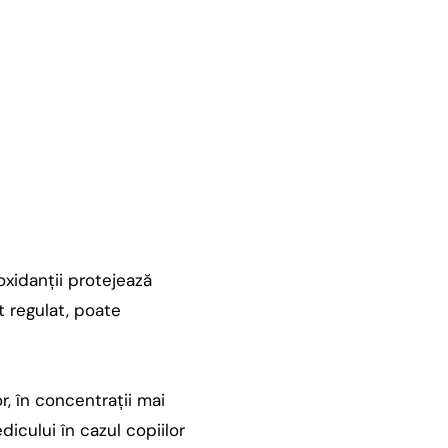
oxidanții protejează
t regulat, poate
r, în concentrații mai
icului în cazul copiilor