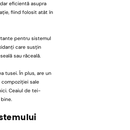
 dar eficientă asupra
e, fiind folosit atât în
ortante pentru sistemul
oxidanți care susțin
oseală sau răceală.
 tusei. În plus, are un
ă compoziției sale
ici. Ceaiul de tei-
 bine.
istemului