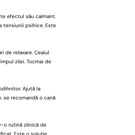
ste efectul său calmant.
 tensiunii psihice. Este
ări de relaxare. Ceaiul
impul zilei. Tocmai de
ihnitor. Ajută la
me, se recomandă o cană
r-o rutină zilnică de
ficat. Este o soluție