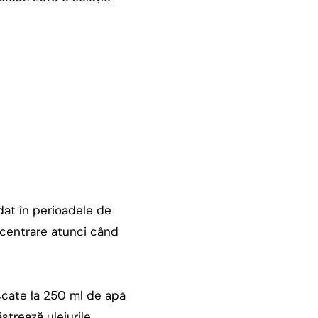
ndat în perioadele de
centrare atunci când
uscate la 250 ml de apă
strează uleiurile