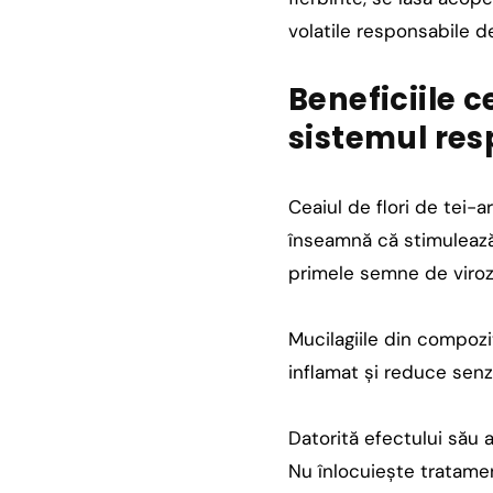
volatile responsabile d
Beneficiile c
sistemul res
Ceaiul de flori de tei-a
înseamnă că stimulează t
primele semne de viroz
Mucilagiile din compozi
inflamat și reduce senza
Datorită efectului său a
Nu înlocuiește tratamen