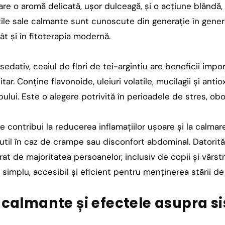
re o aromă delicată, ușor dulceagă, și o acțiune blândă,
ile sale calmante sunt cunoscute din generație în generați
ât și în fitoterapia modernă.
sedativ, ceaiul de flori de tei-argintiu are beneficii imp
tar. Conține flavonoide, uleiuri volatile, mucilagii și anti
rpului. Este o alegere potrivită în perioadele de stres, ob
contribui la reducerea inflamațiilor ușoare și la calmarea
 util în caz de crampe sau disconfort abdominal. Datorit
rat de majoritatea persoanelor, inclusiv de copii și vârstn
 simplu, accesibil și eficient pentru menținerea stării de
e calmante și efectele asupra s