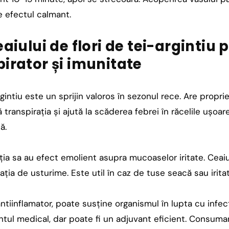
e efectul calmant.
eaiului de flori de tei-argintiu 
pirator și imunitate
rgintiu este un sprijin valoros în sezonul rece. Are propri
ranspirația și ajută la scăderea febrei în răcelile ușoare
ă.
ția sa au efect emolient asupra mucoaselor iritate. Ceai
ția de usturime. Este util în caz de tuse seacă sau iritat
ntiinflamator, poate susține organismul în lupta cu infecți
tul medical, dar poate fi un adjuvant eficient. Consumar