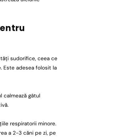
pentru
etăți sudorifice, ceea ce
. Este adesea folosit la
ul calmează gâtul
ivă.
ile respiratorii minore.
ea a 2-3 căni pe zi, pe