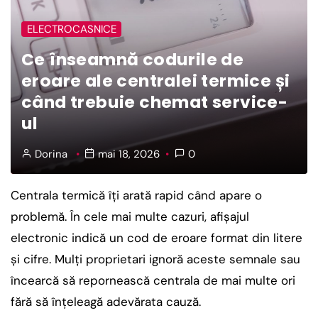
ELECTROCASNICE
Ce înseamnă codurile de
eroare ale centralei termice și
când trebuie chemat service-
ul
Dorina
mai 18, 2026
0
Centrala termică îți arată rapid când apare o
problemă. În cele mai multe cazuri, afișajul
electronic indică un cod de eroare format din litere
și cifre. Mulți proprietari ignoră aceste semnale sau
încearcă să repornească centrala de mai multe ori
fără să înțeleagă adevărata cauză.