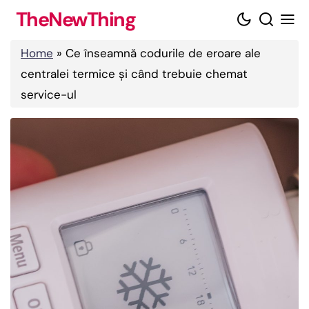
Skip
TheNewThing
to
content
Home
»
Ce înseamnă codurile de eroare ale
centralei termice și când trebuie chemat
service-ul