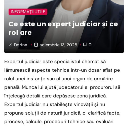
INFORMAȚII UTILE
Ce este un expert judiciar și ce
rol are
Dorina
noiembrie 13, 2025
0
Expertul judiciar este specialistul chemat să
lămurească aspecte tehnice într-un dosar aflat pe
rolul unei instanțe sau al unui organ de urmărire
penală. Munca lui ajută judecătorul și procurorul să
înțeleagă detalii care depășesc zona juridică.
Expertul judiciar nu stabilește vinovății și nu
propune soluții de natură juridică, ci clarifică fapte,
procese, calcule, proceduri tehnice sau evaluări.