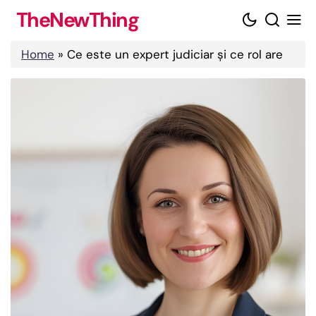
Skip
TheNewThing
to
content
Home
»
Ce este un expert judiciar și ce rol are