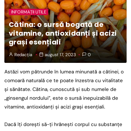
INFORMAȚII UTILE
Cătina: o sursă bogată de
vitamine, antioxidanți și acizi
grași esențiali
Redacția
august 17, 2023
0
Astăzi vom pătrunde în lumea minunată a cătinei, o
comoară naturală ce te poate înzestra cu vitalitate
și sănătate. Cătina, cunoscută și sub numele de
„ginsengul nordului”, este o sursă inepuizabilă de
vitamine, antioxidanți și acizi grași esențiali.
Dacă îți dorești să-ți hrănești corpul cu substanțe