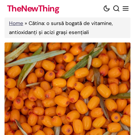
Skip
TheNewThing
to
content
Home
»
Cătina: o sursă bogată de vitamine,
antioxidanți și acizi grași esențiali