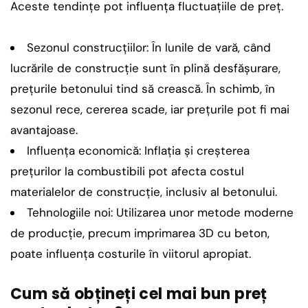
Aceste tendințe pot influența fluctuațiile de preț.
Sezonul construcțiilor: În lunile de vară, când
lucrările de construcție sunt în plină desfășurare,
prețurile betonului tind să crească. În schimb, în
sezonul rece, cererea scade, iar prețurile pot fi mai
avantajoase.
Influența economică: Inflația și creșterea
prețurilor la combustibili pot afecta costul
materialelor de construcție, inclusiv al betonului.
Tehnologiile noi: Utilizarea unor metode moderne
de producție, precum imprimarea 3D cu beton,
poate influența costurile în viitorul apropiat.
Cum să obțineți cel mai bun preț