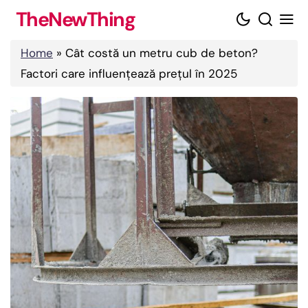
Skip
TheNewThing
to
content
Home
»
Cât costă un metru cub de beton?
Factori care influențează prețul în 2025