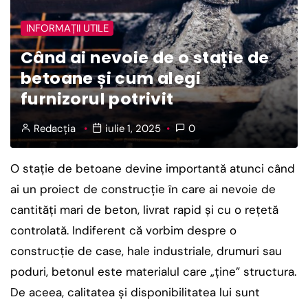
INFORMAȚII UTILE
Când ai nevoie de o stație de
betoane și cum alegi
furnizorul potrivit
Redacția
iulie 1, 2025
0
O stație de betoane devine importantă atunci când
ai un proiect de construcție în care ai nevoie de
cantități mari de beton, livrat rapid și cu o rețetă
controlată. Indiferent că vorbim despre o
construcție de case, hale industriale, drumuri sau
poduri, betonul este materialul care „ține” structura.
De aceea, calitatea și disponibilitatea lui sunt