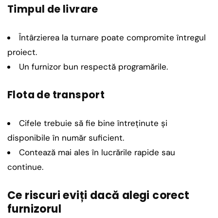
Timpul de livrare
Întârzierea la turnare poate compromite întregul
proiect.
Un furnizor bun respectă programările.
Flota de transport
Cifele trebuie să fie bine întreținute și
disponibile în număr suficient.
Contează mai ales în lucrările rapide sau
continue.
Ce riscuri eviți dacă alegi corect
furnizorul