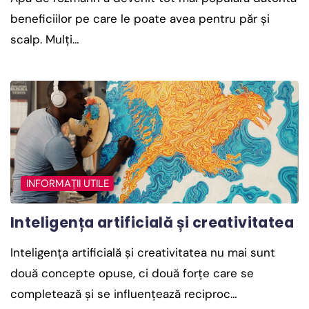
beneficiilor pe care le poate avea pentru păr și
scalp. Mulți…
INFORMAȚII UTILE
Inteligența artificială și creativitatea
Inteligența artificială și creativitatea nu mai sunt
două concepte opuse, ci două forțe care se
completează și se influențează reciproc…