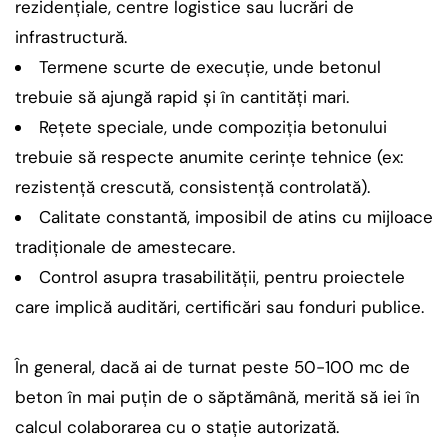
rezidențiale, centre logistice sau lucrări de
infrastructură.
Termene scurte de execuție, unde betonul
trebuie să ajungă rapid și în cantități mari.
Rețete speciale, unde compoziția betonului
trebuie să respecte anumite cerințe tehnice (ex:
rezistență crescută, consistență controlată).
Calitate constantă, imposibil de atins cu mijloace
tradiționale de amestecare.
Control asupra trasabilității, pentru proiectele
care implică auditări, certificări sau fonduri publice.
În general, dacă ai de turnat peste 50-100 mc de
beton în mai puțin de o săptămână, merită să iei în
calcul colaborarea cu o stație autorizată.