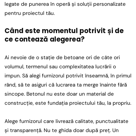
legate de punerea în operă și soluții personalizate
pentru proiectul tău.
Când este momentul potrivit și de
ce contează alegerea?
Ai nevoie de o stație de betoane ori de câte ori
volumul, termenul sau complexitatea lucrării o
impun. Să alegi furnizorul potrivit înseamnă, în primul
rând, să te asiguri că lucrarea ta merge înainte fără
sincope. Betonul nu este doar un material de
construcție, este fundația proiectului tău, la propriu.
Alege furnizorul care livrează calitate, punctualitate
și transparență. Nu te ghida doar după preț. Un