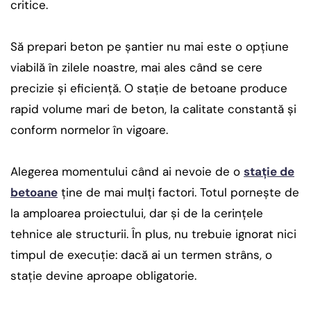
critice.
Să prepari beton pe șantier nu mai este o opțiune
viabilă în zilele noastre, mai ales când se cere
precizie și eficiență. O stație de betoane produce
rapid volume mari de beton, la calitate constantă și
conform normelor în vigoare.
Alegerea momentului când ai nevoie de o
stație de
betoane
ține de mai mulți factori. Totul pornește de
la amploarea proiectului, dar și de la cerințele
tehnice ale structurii. În plus, nu trebuie ignorat nici
timpul de execuție: dacă ai un termen strâns, o
stație devine aproape obligatorie.