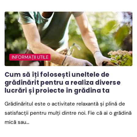
INFORMAȚII UTILE
Cum să îți folosești uneltele de
grădinărit pentru a realiza diverse
lucrări și proiecte în grădina ta
Grădinăritul este o activitate relaxantă și plină de
satisfacții pentru mulți dintre noi. Fie că ai o grădină
mică sau…