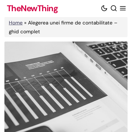
Skip
TheNewThing
to
content
Home
»
Alegerea unei firme de contabilitate –
ghid complet